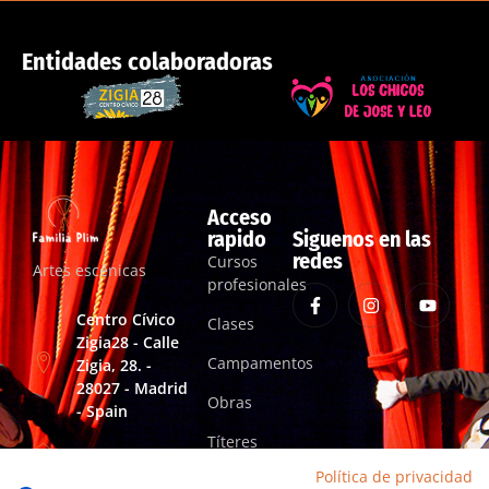
Entidades colaboradoras
Acceso
rapido
Siguenos en las
redes
Cursos
Artes escénicas
profesionales
Centro Cívico
Clases
Zigia28 - Calle
Campamentos
Zigia, 28. -
28027 - Madrid
Obras
- Spain
Títeres
familiaplimartesescenicas@gmail.com
Política de privacidad