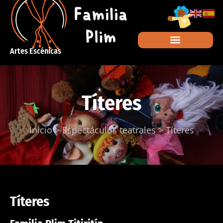
Artes Escénicas
Títeres
Inicio
>
Espectáculos teatrales
>
Títeres
Títeres