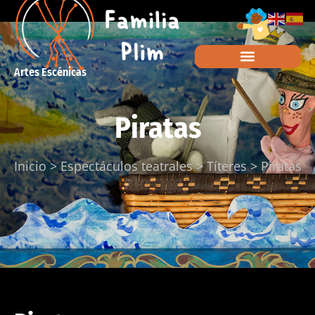
Artes Escénicas
Piratas
Inicio
>
Espectáculos teatrales
>
Títeres
>
Piratas