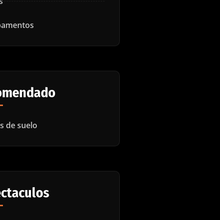
s
amentos
omendado
es de suelo
ctaculos