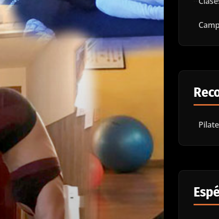
Clase
Camp
Rec
Pilat
Espé