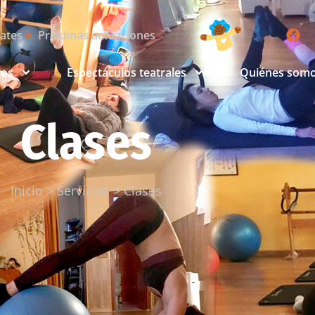
lates
Próximas actuaciones
ios
Espectáculos teatrales
Quiénes som
Clases
Inicio
>
Servicios
>
Clases