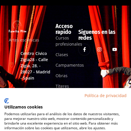
Acceso
rapido
Siguenos en las
redes
Cursos
Artes escénicas
profesionales
Centro Cívico
Clases
Zigia28 - Calle
Campamentos
Zigia, 28. -
28027 - Madrid
Obras
- Spain
Títeres
familiaplimartesescenicas@gmail.com
Política de privacidad
+34 652 813 394
Utilizamos cookies
Podemos utilizarlas para el análisis de los datos de nuestros visitantes,
para mejorar nuestro sitio web, mostrar contenido personalizado y
brindarle una excelente experiencia en el sitio web. Para obtener más
información sobre las cookies que utilizamos, abre los ajustes.