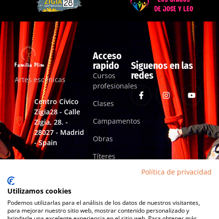
Acceso
rapido
Siguenos en las
redes
Cursos
Artes escénicas
profesionales
Centro Cívico
Clases
Zigia28 - Calle
Campamentos
Zigia, 28. -
28027 - Madrid
Obras
- Spain
Títeres
familiaplimartesescenicas@gmail.com
Política de privacidad
+34 652 813 394
Utilizamos cookies
Podemos utilizarlas para el análisis de los datos de nuestros visitantes,
para mejorar nuestro sitio web, mostrar contenido personalizado y
brindarle una excelente experiencia en el sitio web. Para obtener más