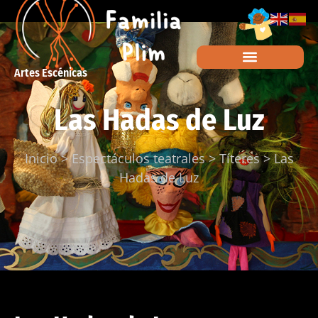
Artes Escénicas
Las Hadas de Luz
Inicio
>
Espectáculos teatrales
>
Títeres
>
Las
Hadas de Luz