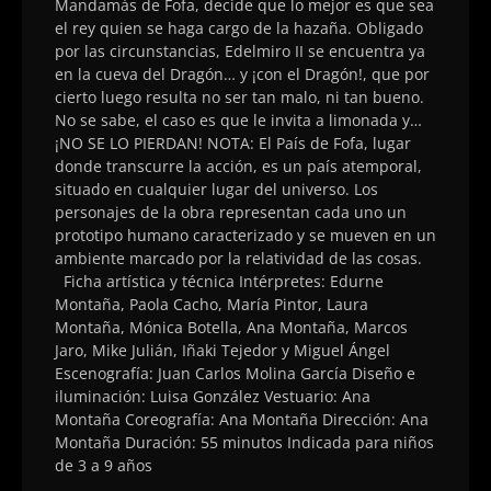
Mandamás de Fofa, decide que lo mejor es que sea
el rey quien se haga cargo de la hazaña. Obligado
por las circunstancias, Edelmiro II se encuentra ya
en la cueva del Dragón… y ¡con el Dragón!, que por
cierto luego resulta no ser tan malo, ni tan bueno.
No se sabe, el caso es que le invita a limonada y…
¡NO SE LO PIERDAN! NOTA: El País de Fofa, lugar
donde transcurre la acción, es un país atemporal,
situado en cualquier lugar del universo. Los
personajes de la obra representan cada uno un
prototipo humano caracterizado y se mueven en un
ambiente marcado por la relatividad de las cosas.
Ficha artística y técnica Intérpretes: Edurne
Montaña, Paola Cacho, María Pintor, Laura
Montaña, Mónica Botella, Ana Montaña, Marcos
Jaro, Mike Julián, Iñaki Tejedor y Miguel Ángel
Escenografía: Juan Carlos Molina García Diseño e
iluminación: Luisa González Vestuario: Ana
Montaña Coreografía: Ana Montaña Dirección: Ana
Montaña Duración: 55 minutos Indicada para niños
de 3 a 9 años