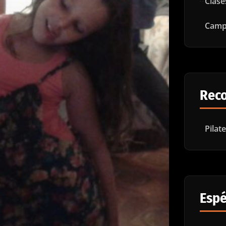
Clase
Camp
Rec
Pilat
Espé