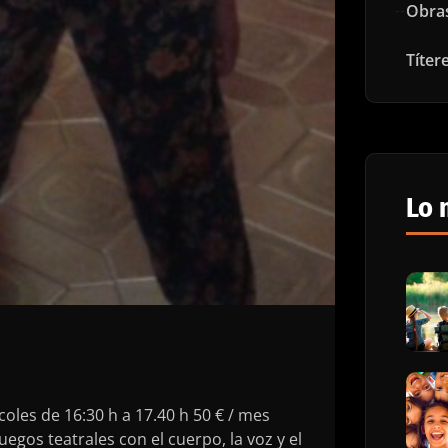
Obra
Títer
Lo 
coles de 16:30 h a 17.40 h 50 € / mes
egos teatrales con el cuerpo, la voz y el