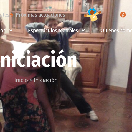
lates
Próximas actuaciones
ios
Espectáculos teatrales
Quiénes som
Iniciación
Inicio
>
Iniciación