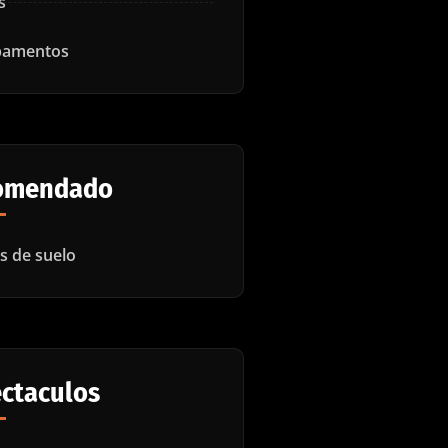
s
amentos
omendado
es de suelo
ctaculos