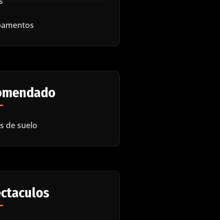
s
amentos
omendado
es de suelo
ctaculos