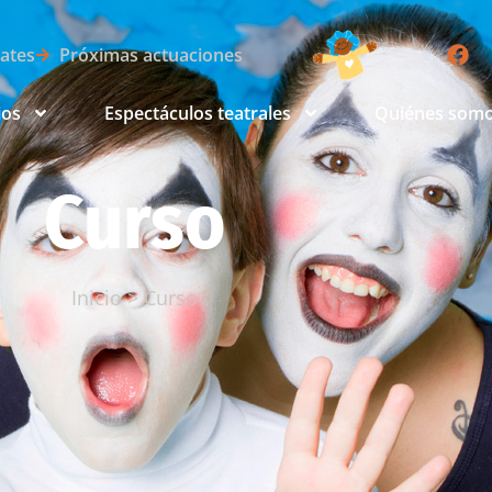
lates
Próximas actuaciones
ios
Espectáculos teatrales
Quiénes som
Curso
Inicio
>
Curso