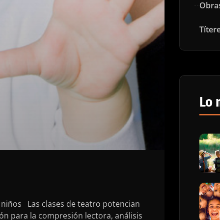
Obra
Títer
Lo 
a niños Las clases de teatro potencian
ón para la compresión lectora, análisis