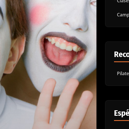
Clase
Camp
Rec
Pilat
Espé