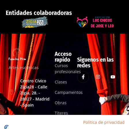
Entidades colaboradoras
Acceso
rapido
Siguenos en las
redes
Cursos
Artes escénicas
profesionales
Centro Cívico
Clases
Zigia28 - Calle
Campamentos
Zigia, 28. -
28027 - Madrid
Obras
- Spain
Títeres
familiaplimartesescenicas@gmail.com
Política de privacidad