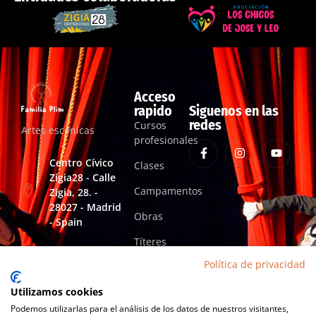
Acceso
rapido
Siguenos en las
redes
Cursos
Artes escénicas
profesionales
Centro Cívico
Clases
Zigia28 - Calle
Campamentos
Zigia, 28. -
28027 - Madrid
Obras
- Spain
Títeres
familiaplimartesescenicas@gmail.com
Política de privacidad
+34 652 813 394
Utilizamos cookies
Podemos utilizarlas para el análisis de los datos de nuestros visitantes,